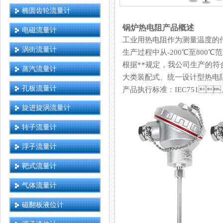
椭圆齿轮流量计
锅炉热电阻产品概述
电磁流量计
工业用热电阻作为测量温度的传感
涡街流量计
生产过程中从-200℃至800℃范
根据**规定，我公司生产的
蒸汽流量计
大类装配式、统一设计型热电阻
孔板流量计
产品执行标准：IEC751、
旋进旋涡流量计
转子流量计
浮子流量计
靶式流量计
气体流量计
磁翻板液位计