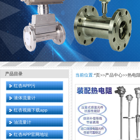
产品目录
当前位置:
*页
>>
产品中心
>>
热电
红杏APP污
液体流量计
红杏视频下载app
油流量计
红杏APP官网地址