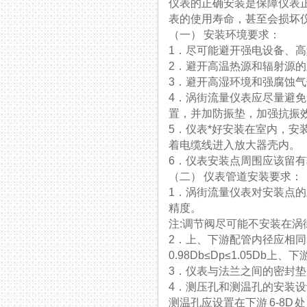
仪表的正确安装是保障仪表正常
表的使用寿命，甚至会损坏仪
（一） 安装环境要求：
1．尽可能避开强电设备、高
2．避开高温热源和辐射源的直接影
3．避开高湿环境和强腐蚀气体环境
4．涡街流量仪表应尽量避免安装
置，并加防振垫，加强抗振效果
5．仪表*好安装在室内，
着电缆线进入放大器壳内。
6．仪表安装点周围应该留有较充
（二） 仪表管道安装要求：
1．涡街流量仪表对安装点的上
精度。
注:调节阀尽可能不安装在涡街
2．上、下游配管内径应相同
0.98Db≤Dp≤1.05Db上
3．仪表与法兰之间的密封垫
4．测压孔和测温孔的安装设计
测温孔应设置在下游 6-8D 处，