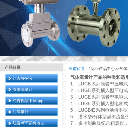
产品目录
当前位置：
*页
>>
产品中心
>>
气体
气体流量计产品的种类和适
红杏APP污
1． LUGB 系列满管型压
液体流量计
2． LUGB 系列插入型压
3． LUGE 系列满管型电
红杏视频下载app
4． LUGE 系列插入型电
5． LUGB/E 系列电池供
油流量计
6． 潜水型/分体型涡街流
红杏APP官网地址
7． 多功能曲线纪录积算仪，带