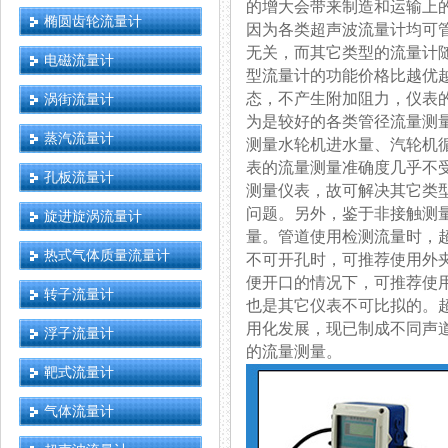
的增大会带来制造和运输上的困难
椭圆齿轮流量计
因为各类超声波流量计均可管外
无关，而其它类型的流
电磁流量计
型流量计的功能价格比越优越
态，不产生附加阻力
涡街流量计
为是较好的各类管径流量测量仪表
蒸汽流量计
测量水轮机进水量、汽轮机
表的流量测量准确度几乎不受被测流
孔板流量计
测量仪表，故可解决其它
问题。另外，鉴于非接
旋进旋涡流量计
量。管道使用检测流量时
热式气体质量流量计
不可开孔时，可推荐使用外
便开口的情况下，可推荐
转子流量计
也是其它仪表不可比拟的
用化发展，现已制成不同声道的
浮子流量计
的流量测量。
靶式流量计
气体流量计