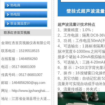
热电偶
热电阻
双金属温度计
超声波流量计技术特点
1、测量精度：1.0%；
联系红杏首页视频
2、工作电源：隔离 DC8-
3、功 耗：工作电流 
金湖红杏首页视频仪表有限公司
4、可选输出：1 路标准隔离 
联系电话：15195518515
脉冲宽度 6-1000ms 之间可
接多个诸如 4-20mA 模拟输出板
在线客服：1464856260
5、可选输入：三路 4-20m
电话：0517-86801009
6、显 示：2×10 汉字
7、操 作：16 按键窗口化操作
传真号码：0517-86801007
8、其它功能：自动记忆前
邮箱：1464856260@qq.com
流量并可实现自动或手动补加
9、流量传感器：外夹式；
网址：http://www.igshanghai.com
地址：江苏省金湖县理士大道61号