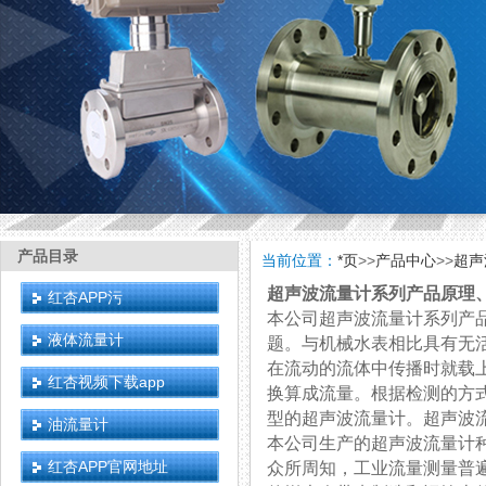
产品目录
当前位置：
*页
>>
产品中心
>>
超声
超声波流量计系列产品原理
红杏APP污
本公司超声波流量计系列产品可选
液体流量计
题。与机械水表相比具有无活动
在流动的流体中传播时就载上
红杏视频下载app
换算成流量。根据检测的方式
型的超声波流量计。超声
油流量计
本公司生产的超声波流量计种类
红杏APP官网地址
众所周知，工业流量测量普