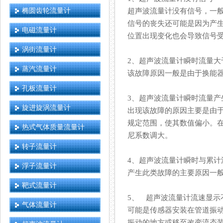
椭圆齿轮流量计
超声波流量计没有信号，一般是
信号的丧失还可能是因为产生了电源
电磁流量计
位置出现变化也会导致信号受到影
涡街流量计
2、超声波流量计瞬时流量
蒸汽流量计
该故障原因一般是由于换能器声
孔板流量计
3、超声波流量计瞬时流量
旋进旋涡流量计
出现该故障的原因主要是由于
规定范围，使其数值偏小
热式气体质量流量计
尼系数调大。
转子流量计
4、超声波流量计瞬时与累
浮子流量计
产生此类故障的主要原因一般是
靶式流量计
5、 超声波流量计流速显示
气体流量计
可能是传感器安装在管道振动大的
振动的地方或移至改变流态装置