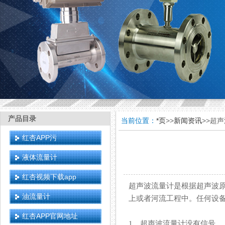
产品目录
当前位置：
*页
>>
新闻资讯
>>超
红杏APP污
液体流量计
红杏视频下载app
超声波流量计是根据超声波原理
油流量计
上或者河流工程中。任何设备
红杏APP官网地址
1、超声波流量计没有信号