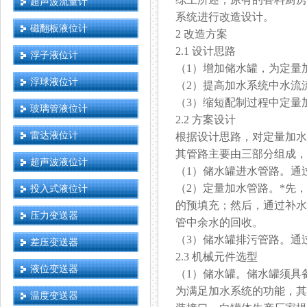
超声波流量计
系统进行改造设计。
磁翻板液位计
2 改造方案
2.1 设计思路
浮子液位计
（1）增加储水罐，为定量
浮球液位计
（2）提高加水系统中水流流量检
（3）缩短配制过程中定量加
玻璃管液位计
2.2 方案设计
雷达液位计
根据设计思路，对定量加水系
其管路主要由三部分组成，其功
超声波液位计
（1）储水罐进水管路。通过
（2）定量加水管路。*先，
投入式液位计
的预填充；然后，通过补水
压力变送器
管中余水的回收。
（3）储水罐排污管路。通
差压变送器
2.3 机械元件选型
液位变送器
（1）储水罐。储水罐须具
为满足加水系统的功能，其需
温度变送器