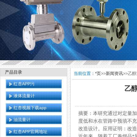
产品目录
当前位置：
*页
>>
新闻资讯
>>乙
红杏APP污
乙
液体流量计
红杏视频下载app
摘要：本研究通过对定量加
油流量计
度低和水在管路中预填不充分的
改造设计。应用证明
红杏APP官网地址
近年来，随着工厂卷烟品