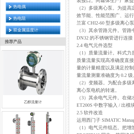
装接口。向罐体生产厂家
热电偶
（2）多级离心泵。为提
效节能、性能范围广、运行
热电阻
兰富 CHI2-60 型多级离心泵
双金属温度计
（3）其余管路元件。管路
DN32 的不锈钢管进行连接
推荐产品
2.4 电气元件选型
（1）质量流量计。科式
质量流量实现高准确度直接测
量的计量精度以及满足控制要求
量流量测量准确度为 0.2 级
（2）变频器。为配合
离心泵电机的转速。
（3）其余电气元件。在
乙醇流量计
ET200S 中数字输入 / 出模块
2.5 软件改造
运用西门子 SIMATIC Man
（1）电气元件组态。把