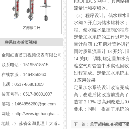
PROFIBUS 网中，其网
流量计和变频器。
（2）程序设计。储水罐水量
水阀 3 开启为储水罐补水；当
乙醇液位计
程。储水罐水量控制的程序如
定量加水系统的工作过程为：
联系红杏首页视频
量计前阀 12开启对管路进行预填充
同时质量流量计 13 开始计量
金湖红杏首页视频仪表有限公司
14 关闭；调制罐定量加水
联系电话：15195518515
缩空气对管道中水实现回收；延
过程完成。定量加水系统主
在线客服：1464856260
3 应用效果
电话：0517-86801009
定量加水系统设计改造完成后
传真号码：0517-86801007
高，改造后比改造前提高
造前 2.13% 提高到改造后
邮箱：1464856260@qq.com
要求；同时，提高了系统
网址：http://www.igshanghai.com
地址：江苏省金湖县理士大道61号
下一篇：
关于超纯红杏视频下载