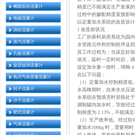
椭圆齿轮流量计
精度已不能满足生产发展的需
过程中的掺配精度直接影响着
电磁流量计
以定量加水系统的改造设计对
1 改造前状况
涡街流量计
工厂的香料厨房系统为国内烟机公
蒸汽流量计
水管路元件和控制程序这四部分组
其工作过程为：当设定好加
孔板流量计
填充，延时一定时间后
旋进旋涡流量计
设定加水量一致时，球阀 
在以下问题：
热式气体质量流量计
（1）定量加水控制精度低
转子流量计
水高峰期时，自来水水压波
水系统在预填充时管路处于密
浮子流量计
调制罐内加水时，导致经过
靶式流量计
制精度为 2.13%，不能
（2）生产效率低。经过软
气体流量计
量加水100kg 时，需要用
综上所述，原有的香料厨房