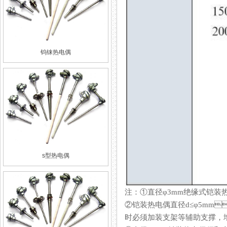
钨铼热电偶
s型热电偶
注：①直径φ3mm绝缘式
②铠装热电偶直径d≤φ5mm
时必须加装支架等辅助支撑，增加