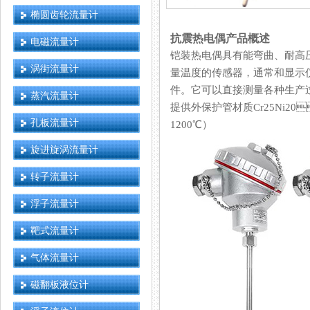
椭圆齿轮流量计
抗震热电偶产品概述
电磁流量计
铠装热电偶具有能弯曲、耐高压
涡街流量计
量温度的传感器，通常和显示仪
件。它可以直接测量各种生产
蒸汽流量计
提供外保护管材质Cr25Ni20
孔板流量计
1200℃）
旋进旋涡流量计
转子流量计
浮子流量计
靶式流量计
气体流量计
磁翻板液位计