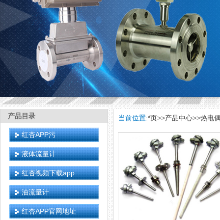
产品目录
当前位置:
*页
>>
产品中心
>>
热电
红杏APP污
液体流量计
红杏视频下载app
油流量计
红杏APP官网地址