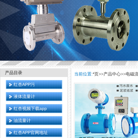
产品目录
当前位置:
*页
>>
产品中心
>>
电磁
红杏APP污
液体流量计
红杏视频下载app
油流量计
红杏APP官网地址