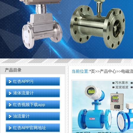
产品目录
当前位置:
*页
>>
产品中心
>>
电磁
红杏APP污
液体流量计
红杏视频下载app
油流量计
红杏APP官网地址