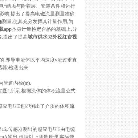
、电*结垢与附着层、安装条件和运行
影响,提出了提高电磁流量测量准确
测量,使其充分发挥其计量作用,为
app
本身计量检定合格的基础上,分
,提出了提高
城市供水32外径红杏视
的,即导电流体以平均速度v流过垂直
器)检测出来.
为管道内径(m).
如图1所示.根据流体的体积流量公式:
出了感应电压E也即测出了介质的体积流
成.传感器测出的感应电压E由电缆
0mA输出.根据以上测量原理,实际使