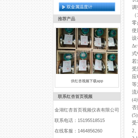
双金属温度计
调
（
推荐产品
零
使
设
Δε
式
若
受
应
供红杏视频下载app
等
流
联系红杏首页视频
(
否
金湖红杏首页视频仪表有限公司
(
联系电话：15195518515
受
2
在线客服：1464856260