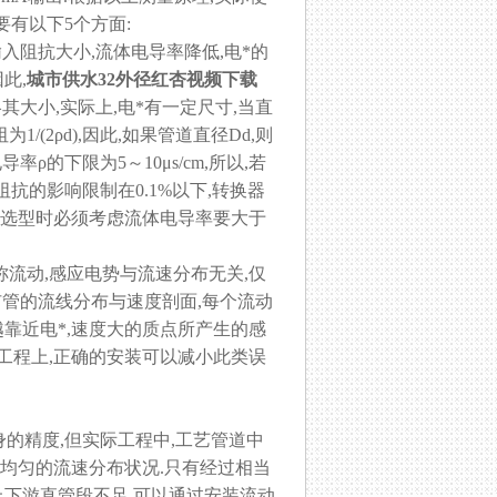
有以下5个方面:
入阻抗大小,流体电导率降低,电*的
此,
城市供水32外径红杏视频下载
其大小,实际上,电*有一定尺寸,当直
(2ρd),因此,如果管道直径Dd,则
ρ的下限为5～10μs/cm,所以,若
输出阻抗的影响限制在0.1%以下,转换器
,选型时必须考虑流体电导率要大于
对称流动,感应电势与流速分布无关,仅
扩管的流线分布与速度剖面,每个流动
越靠近电*,速度大的质点所产生的感
.工程上,正确的安装可以减小此类误
的精度,但实际工程中,工艺管道中
充分均匀的流速分布状况.只有经过相当
上下游直管段不足,可以通过安装流动