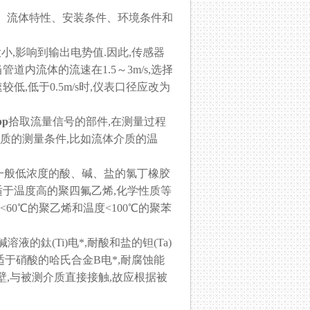
体特性、安装条件、环境条件和
小,影响到输出电势值.因此,传感器
内流体的流速在1.5～3m/s,选择
,低于0.5m/s时,仪表口径应改为
p
拾取流量信号的部件,在测量过程
同介质的测量条件,比如流体介质的温
般低浓度的酸、碱、盐的氯丁橡胶
适于温度高的聚四氟乙烯,化学性质等
温度<60℃的聚乙烯和温度<100℃的聚苯
液的鈦(Ti)电*,耐酸和盐的钽(Ta)
适于硝酸的哈氏合金B电*,耐腐蚀能
内壁,与被测介质直接接触,故应根据被