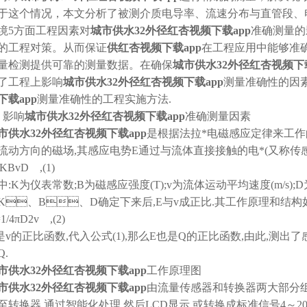
于这个情况，本文分析了被测介质电导率、流速分布与直管段
境5方面工程因素对
城市供水32外径红杏视频下载app
准确测量的
的工程对策。从而保证
供红杏视频下载app
在工程应用中能够准确
量检测提供可靠的测量数据。在确保
城市供水32外径红杏视频下载
了工程上影响
城市供水32外径红杏视频下载app
测量准确性的因素
下载app
测量准确性的工程实施方法.
、影响
城市供水32外径红杏视频下载app
准确测量因素
市供水32外径红杏视频下载app
是根据法拉*电磁感应定律来工作
流动方向的磁场,其感应电势E通过与流体直接接触的电*(又称传感
KBvD ,(1)
中:K为仪表常数;B为磁感应强度(T);v为流体运动平均速度(m/s);D
K、B、D确定下来后,E与v成正比.其工作原理和结构
1/4πD2v ,(2)
是v的正比函数,代入公式(1),那么E也是Q的正比函数,由此,测
Q.
市供水32外径红杏视频下载app
工作原理图
市供水32外径红杏视频下载app
由流量传感器和转换器两大部分组
至转换器,通过智能化处理,然后LCD显示,或转换成标准信号4～2