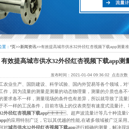
置：
*页
>>
新闻资讯
>>有效提高城市供水32外径红杏视频下载app测量
有效提高城市供水32外径红杏视频下载app
发布时间：2021-01-04 09:36:02 点击次数
工农业生产、国防建设、科学试验、国内外贸易等各个领域
工作，因为流量的测量是测量的动态物理量，测量的介质也各
的要求各不一样，测量现场的条件也有差异，所以就导致了流
于不一样的工况条件，目前市场上的仪表类型有速度式流量计、容积流
32外径红杏视频下载app
、超声波流量计等几十种流量计
app
的应用特别广泛，它以其优越的性能,在诸多领域被广泛采用
何对
城市供水32外径红杏视频下载app
进行精确的测量，解决现