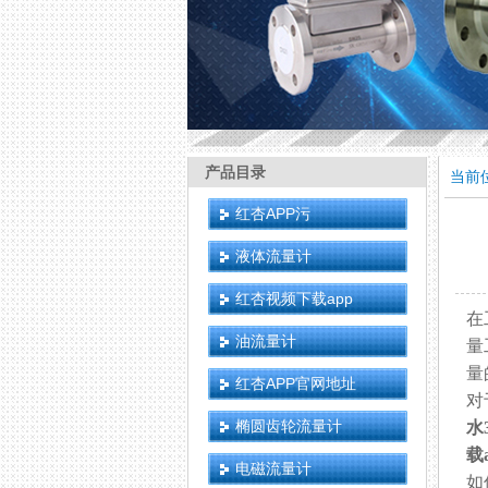
产品目录
当前位
红杏APP污
液体流量计
红杏视频下载app
在
油流量计
量
量
红杏APP官网地址
对
椭圆齿轮流量计
水
载
电磁流量计
如