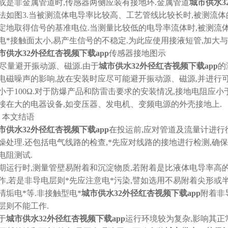
或是非金属管道时,传感器两侧应装有接地环.金属管道
城市供水3
法如图3.当被测流体电导率比较高、工艺管线比较长时,被测
定地取得信号的基准电位.当测量比较低的电导率流体时,被测流
电*接触面太小,易产生信号的不稳定.为此应使用接液短管,加大与
市供水32外径红杏视频下载app
传感器接地图示
4)尽量避开振动源、磁源.由于
城市供水32外径红杏视频下载app
的
电磁噪声的影响,故在安装时应尽可能避开振动源、磁源,并进
小于100Ω.对于防爆产品和防雷击要求的安装情况,接地电阻应小
接在大的电器设备,如变压器、发电机、变频电源的外壳接地上.
、本文结语
市供水32外径红杏视频下载app
在投运前,应对管道及流量计进行
燥处理.还包括电气线路的检查,*先应对线路的接地进行检测,确
电阻测试.
期运行时,测量管壁易附着和沉淀物质,若附着是比液体电导率高
作,若是非导电层则*先应注意电*污染,譬如选用不易附着尖形或半球形突出
清垢电*等.非接触型电*
城市供水32外径红杏视频下载app
附着非
层则不能工作.
于
城市供水32外径红杏视频下载app
运行环境较为复杂,影响其正