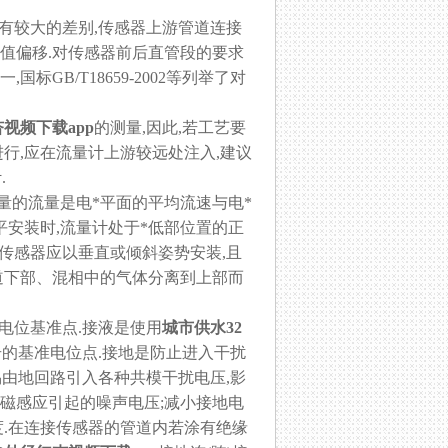
时有较大的差别,传感器上游管道连接
值偏移.对传感器前后直管段的要求
GB/T18659-2002等列举了对
视频下载app
的测量,因此,若工艺要
行,应在流量计上游较远处注入,建议
.
量的流量是电*平面的平均流速与电*
平安装时,流量计处于*低部位置的正
体,传感器应以垂直或倾斜姿势安装,且
部、混相中的气体分离到上部而
零电位基准点.接液是使用
城市供水32
号的基准电位点.接地是防止进入干扰
易由地回路引入各种共模干扰电压,影
磁感应引起的噪声电压;减小接地电
度.在连接传感器的管道内若涂有绝缘