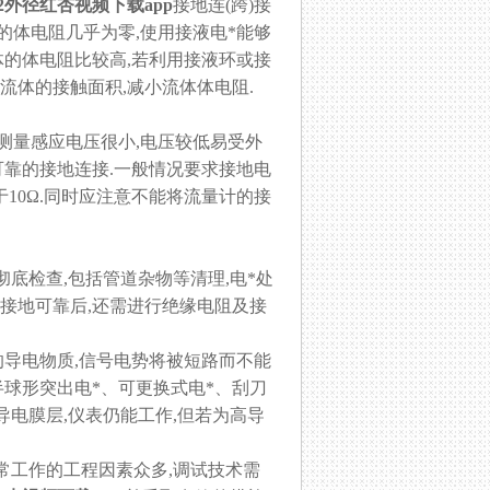
2外径红杏视频下载app
接地连(跨)接
流体的体电阻几乎为零,使用接液电*能够
体的体电阻比较高,若利用接液环或接
流体的接触面积,减小流体体电阻.
测量感应电压很小,电压较低易受外
行可靠的接地连接.一般情况要求接地电
于10Ω.同时应注意不能将流量计的接
彻底检查,包括管道杂物等清理,电*处
保接地可靠后,还需进行绝缘电阻及接
的导电物质,信号电势将被短路而不能
电*、可更换式电*、刮刀
导电膜层,仪表仍能工作,但若为高导
常工作的工程因素众多,调试技术需