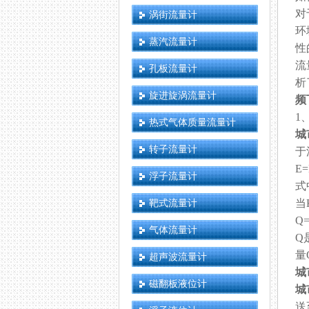
对
涡街流量计
环
蒸汽流量计
性
流
孔板流量计
析
旋进旋涡流量计
频
1
热式气体质量流量计
城
转子流量计
于
E=
浮子流量计
式
靶式流量计
当
Q=
气体流量计
Q
量
超声波流量计
城
磁翻板液位计
城
送