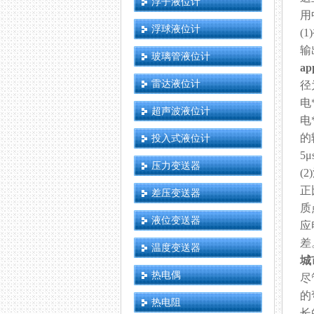
浮子液位计
用
浮球液位计
(
输
玻璃管液位计
ap
雷达液位计
径
电
超声波液位计
电
的
投入式液位计
5
压力变送器
(
正
差压变送器
质
液位变送器
应
差
温度变送器
城
热电偶
尽
的
热电阻
长