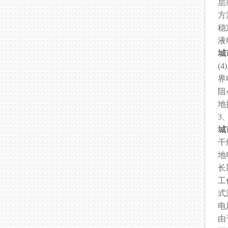
层
方
稳
液
城
(
界
阻
地
3
城
干
地
长
工
式
电
由