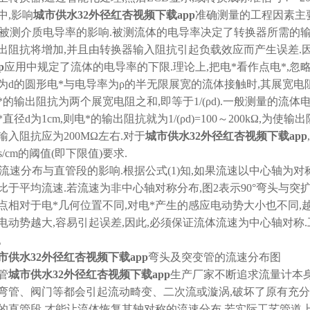
中,影响
城市供水32外径红杏视频下载app
准确测量的工程因素主要
1)被测介质电导率的影响.被测流体的电导率决定了转换器所需的输
出阻抗将增加,并且由转换器输入阻抗引起负载效应而产生误差.因
p
应用中规定了流体的电导率的下限.理论上,把电*看作点电*,忽略
为d的圆形电*与电导率为ρ的半无限展宽的流体接触时,其展宽电阻为1/
*的输出阻抗为两个展宽电阻之和,即等于1/(ρd).一般测量的流体电导率
*直径d为1cm,则电*的输出阻抗就为1/(ρd)=100～200kΩ,为使
输入阻抗应为200MΩ左右.对于
城市供水32外径红杏视频下载app
μs/cm的阈值(即下限值)要求.
2)流速分布与直管段的影响.根据公式(1)知,如果流速以中心轴为
比于平均流速.若流速为非中心轴对称分布,图2表示90°弯头与突
点相对于电*几何位置不同,对电*产生的感应电动势大小也不同,
电动势越大,容易引起误差,因此,必须保证流体流速为中心轴对称
。
市供水32外径红杏视频下载app
弯头及突变管的流速分布图
管
城市供水32外径红杏视频下载app
生产厂家不断追求流量计本身
弯管、阀门等都会引起流动畸变、二次流或漩涡,破坏了原有
的直管段,才能让流体恢复其轴对称的流速分布.若实际工艺管道