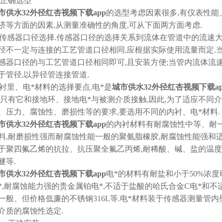
.1正确选型
市供水32外径红杏视频下载app
的选型考虑因素很多,有仪表性能、流
济等方面的因素,从测量准确性的角度,可从下面两方面考虑.
1)传感器口径选择.传感器口径的选择关系到流体在管道中的流速大
径不一定与连接的工艺管道口径相同,应根据实际使用流量而定.当管道
感器口径的与工艺管道口径相同即可,且安装方便;当管内流体流速较低
于管径,以异径管连接管道.
2)衬里、电*材料的选择要点.电*是
城市供水32外径红杏视频下载ap
,只有它和接地环、接地电*与被测介质接触,因此,为了适应不
、压力、腐蚀性、磨损性等的要求,要选用不同的内衬、电*材料.
市供水32外径红杏视频下载app
的内衬材料有耐腐蚀性中等、耐一
料,耐磨损性强而耐腐蚀性能一般的聚氨脂橡胶,耐腐蚀性能强和
于聚四氟乙烯的抗拉、抗压聚全氟乙丙烯,耐稀酸、碱、盐的
醚等.
市供水32外径红杏视频下载app
电*的材料有耐盐和小于50%浓度碱溶
*,耐腐蚀能力强的贵金属铂电*,不适于盐酸的哈氏合金C电*和不
一般、但价格低廉的不锈钢316L等.电*材料装于传感器测量管
介质的腐蚀性选定.