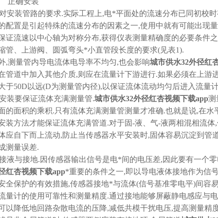
.2 正确安装
1)对安装管路的要求.实际工程上,电*平面处的流速分布已同初校
的配置是引起特殊的流速分布的因素之一,使用中就有可能出现量
保证流速以中心轴为对称分布,获得仪表测量精确度的必要条件之一,国标
缩管、上游阀、圆弧弯头*小直管段长度的要求(见表1).
外,测量管内导电流体电导率不均匀,也会影响
城市供水32外径红杏
在管道中加入其他介质,则应在流量计下游进行.如果必须在上游进
大于50D以远(D为测量管内径),以保证流体流动均匀后进入流量计
2)安装要保证流体充满测量管.
城市供水32外径红杏视频下载app
测
面的面积的乘积.只有流体充满测量管测量才准确.也就是说,在水
安装方法才能保证流体充满管道.对于固-液、气-液两相混相流
体应自下而上流动,防止当传感器水平安装时,固体容易沉淀到管道下
成测量误差.
3)接液与接地.因传感器输出信号是电*间的电压差,因此要有一个
径红杏视频下载app
*重要的条件之一,即以导电液体接地作为信
安全保护的有效措施,传感器接地*与流体(信号基准零电平)间容
流量计的使用可靠性和测量精度.通过接地能够屏蔽静电感应与电
可以降低地回路杂散电流的压降,减低共模干扰电压,提高测量精