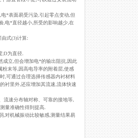
时,电*表面易受污染,引起零点变动,但
,电*直径越小,所受的影响越少,在
式(3)计算:
;D为直径.
式仍然成立,但会增加电*的输出阻抗,因此
属粉末等,因高电导率的附着层,使感
体时,可通过合理选择传感器内衬材料
的衬里外,还应增加其流速,流体快速
、流速分布轴对称、可靠的接地等,
使测量准确性得到提高.
弱,对机械振动比较敏感,测量结果易