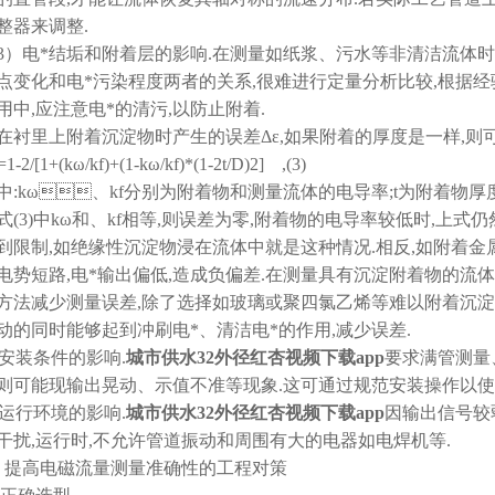
整器来调整.
3）电*结垢和附着层的影响.在测量如纸浆、污水等非清洁流体
点变化和电*污染程度两者的关系,很难进行定量分析比较,根据经验
用中,应注意电*的清污,以防止附着.
在衬里上附着沉淀物时产生的误差Δε,如果附着的厚度是一样,则可由
=1-2/[1+(kω/kf)+(1-kω/kf)*(1-2t/D)2] ,(3)
中:kω、kf分别为附着物和测量流体的电导率;t为附着物厚度
式(3)中kω和、kf相等,则误差为零,附着物的电导率较低时,上
到限制,如绝缘性沉淀物浸在流体中就是这种情况.相反,如附着金
电势短路,电*输出偏低,造成负偏差.在测量具有沉淀附着物的流
方法减少测量误差,除了选择如玻璃或聚四氯乙烯等难以附着沉淀
动的同时能够起到冲刷电*、清洁电*的作用,减少误差.
4)安装条件的影响.
城市供水32外径红杏视频下载app
要求满管测量
则可能现输出晃动、示值不准等现象.这可通过规范安装操作以
5)运行环境的影响.
城市供水32外径红杏视频下载app
因输出信号较
干扰,运行时,不允许管道振动和周围有大的电器如电焊机等.
、提高电磁流量测量准确性的工程对策