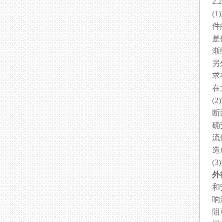
2
(
件
是
渐
另
求
在
(
断
确
流
造
(
外
和
响
阻