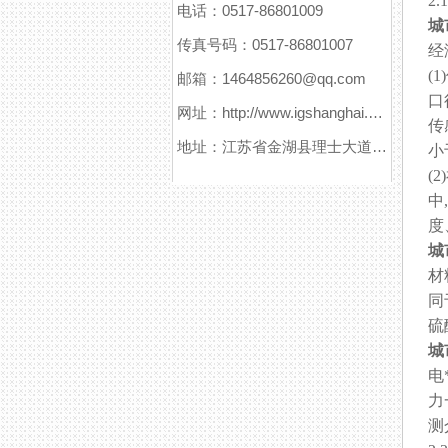
2
电话：0517-86801009
城
传真号码：0517-86801007
经
(
邮箱：1464856260@qq.com
口
网址：http://www.igshanghai.com
传
地址：江苏省金湖县理士大道61号
小
(
中
度
城
材
同
硫
城
电
力
测