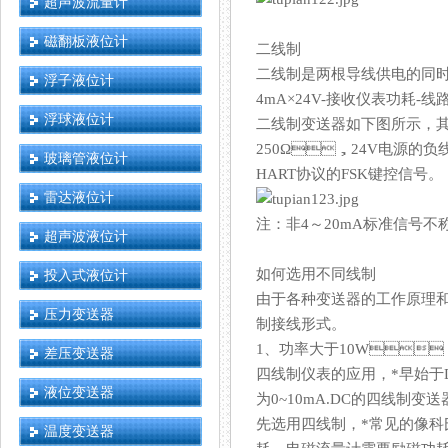
超声波流量计
磁翻板液位计
二线制
二线制是两根导线供电的同时传输4
浮子液位计
4mA×24V-接收仪表功耗-线路损
浮球液位计
二线制变送器如下图所示
250Ω，24V电源的负线电
玻璃管液位计
HART协议的FSK键控信号。
雷达液位计
注：非4～20mA标准信号不称
超声波液位计
如何选用不同线制
投入式液位计
由于各种变送器的工作原理和结构不同
压力变送器
制接线形式。
1、功率大于10W，
差压变送器
四线制仪表的应用，*早始于D
液位变送器
为0~10mA.DC的四线制变
先选用四线制，*常见的像科
温度变送器