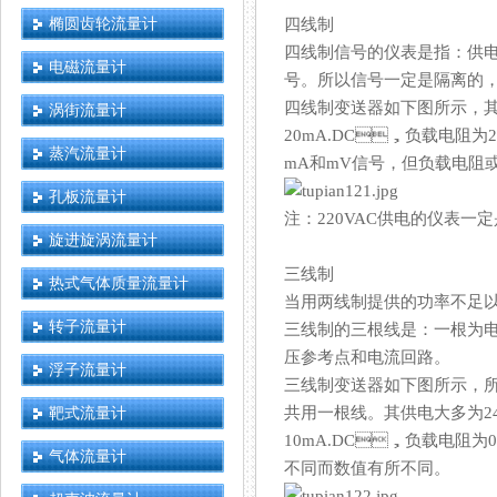
椭圆齿轮流量计
四线制
四线制信号的仪表是指
电磁流量计
号。所以信号一定是隔离的
四线制变送器如下图所示，其
涡街流量计
20mA.DC，负载电阻为
蒸汽流量计
mA和mV信号，但负载电
孔板流量计
注：220VAC供电的仪表一
旋进旋涡流量计
三线制
热式气体质量流量计
当用两线制提供的功率不足以给仪表供
转子流量计
三线制的三根线是：一根为
压参考点和电流回路。
浮子流量计
三线制变送器如下图所示，
靶式流量计
共用一根线。其供电大多为2
10mA.DC，负载电阻为
气体流量计
不同而数值有所不同。