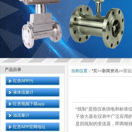
产品目录
当前位置：
*页
>>
新闻资讯
>>雷
红杏APP污
液体流量计
红杏视频下载app
“线制”是指仪表供电和标准信号
油流量计
子放大器在仪表中广泛应用的结果
是四线制的变送器，即两根线负
红杏APP官网地址