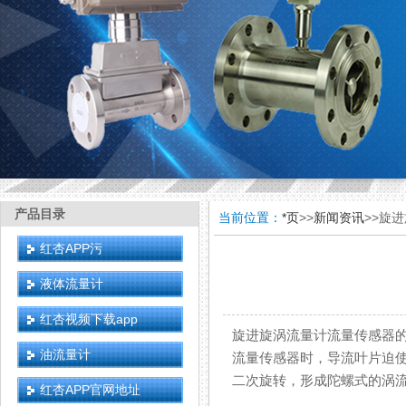
产品目录
当前位置：
*页
>>
新闻资讯
>>旋
红杏APP污
液体流量计
红杏视频下载app
旋进旋涡流量计流量传感器的
油流量计
流量传感器时，导流叶片迫
二次旋转，形成陀螺式的涡流进动
红杏APP官网地址