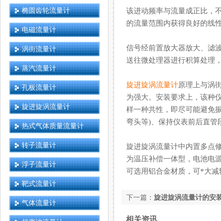
椭圆齿轮流量计
该进动频率与流量成正比，
的流量范围内获得良好的线性度
电磁流量计
信号经前置放大器放大、滤波
涡街流量计
送往微处理器进行积算处理，
蒸汽流量计
旋进旋涡流量计
原理上与涡街
孔板流量计
为强大。安装要求上
旋进旋涡流量计
样一种共性，即尽可能避免振动
弯头等)、保持仪表前后直
热式气体质量流量计
转子流量计
旋进旋涡流量计中内置多点修正
为温压补偿一体型，电池电
浮子流量计
可选用铝合金材质，可*大减轻流量
靶式流量计
下一篇：
旋进旋涡流量计的安
气体流量计
相关资讯