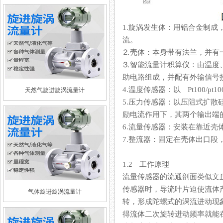
1.旋涡发生体：用铝合金制成
流。
⒉壳体：本身带有法兰，并有
⒊智能流量计积算仪：由温度
助电路组成，并配有外输信号接口
4.温度传感器：以 Pt10
天然气旋进旋涡流量计
5.压力传感器：以压阻式扩
励电流作用下，其两个输出
6.流量传感器：安装在靠近壳体
7.整流器：固定在壳体出口段
1.2 工作原理
流量传感器的流通剖面类似文丘利
传感器时，导流叶片迫使流体
气体旋进旋涡流量计
转，形成陀螺式的涡流进动现
得流体二次旋转进动频率就能在较宽