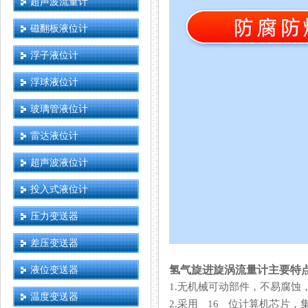
超声波流量计
磁翻板液位计
浮子液位计
浮球液位计
玻璃管液位计
雷达液位计
超声波液位计
投入式液位计
压力变送器
差压变送器
液位变送器
氢气旋进旋涡流量计主要特
1.无机械可动部件，不易腐蚀
温度变送器
2.采用 16 位计算机芯片，集成度