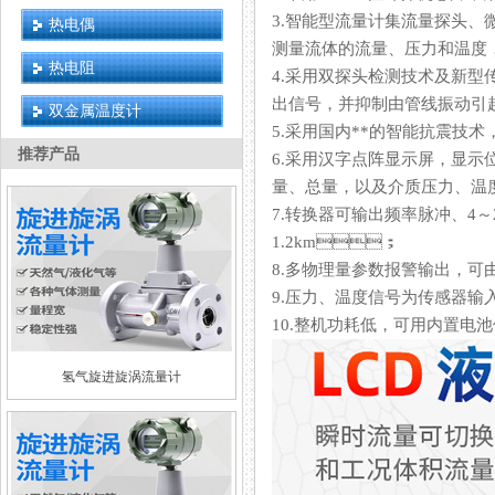
3.智能型流量计集流量探头、
热电偶
测量流体的流量、压力和温度
热电阻
4.采用双探头检测技术及新型传感
出信号，并抑制由管线振动引起的干
双金属温度计
5.采用国内**的智能抗震技术
推荐产品
6.采用汉字点阵显示屏，显
量、总量，以及介质压力
7.转换器可输出频率脉冲、4～
1.2km；
8.多物理量参数报警输出，
9.压力、温度信号为传感器输入方式
10.整机功耗低，可用内置电池供电
氢气旋进旋涡流量计