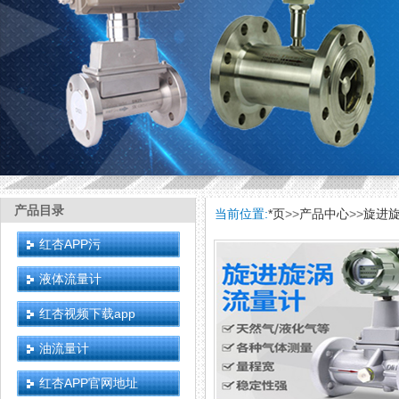
产品目录
当前位置:
*页
>>
产品中心
>>
旋进
红杏APP污
液体流量计
红杏视频下载app
油流量计
红杏APP官网地址