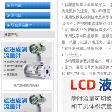
3.智能型流量计集流量探头、
热电偶
测量流体的流量、压力和温度
热电阻
4.采用双探头检测技术及新型传感
出信号，并抑制由管线振动引起
双金属温度计
5.采用国内**的智能抗震技术
推荐产品
6.采用汉字点阵显示屏，显
量、总量，以及介质压力、
7.转换器可输出频率脉冲、4～
1.2km；
8.多物理量参数报警输出，
9.压力、温度信号为传感器输入方
10.整机功耗低，可用内置电池供电
氢气旋进旋涡流量计