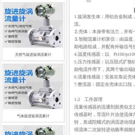
1.旋涡发生体：用铝合金制成
流。
⒉壳体：本身带有法兰，
⒊智能流量计积算仪：由温度
助电路组成，并配有外输信号接口
4.温度传感器：以 Pt100
天然气旋进旋涡流量计
5.压力传感器：以压阻式扩散
励电流作用下，其两个输出端的
6.流量传感器：安装在靠近壳体
7.整流器：固定在壳体出口段
1.2 工作原理
流量传感器的流通剖面类似文丘利
传感器时，导流叶片迫使流体
气体旋进旋涡流量计
转，形成陀螺式的涡流进动现象
得流体二次旋转进动频率就能在较宽