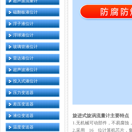
超声波流量计
磁翻板液位计
浮子液位计
浮球液位计
玻璃管液位计
雷达液位计
超声波液位计
投入式液位计
压力变送器
差压变送器
液位变送器
旋进式旋涡流量计主要特点
1.无机械可动部件，不易腐蚀
温度变送器
2.采用 16 位计算机芯片，集