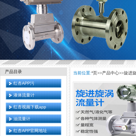
产品目录
当前位置:
*页
>>
产品中心
>>
旋进
红杏APP污
液体流量计
红杏视频下载app
油流量计
红杏APP官网地址