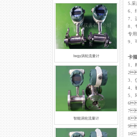
5.
6
7
8
专用
9
lwgy涡轮流量计
卡箍
1
2
3
4
5
6
7
8
智能涡轮流量计
9
10