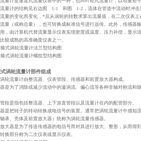
流量计是速度式流量仪表中的一种，也叫叶轮式流量计，以动量矩守恒
流量计的结构见右边图 1-1 和图 1-2，流体在管道中流动时冲击涡轮
流量的变化而变化，*后从涡轮的转数求算出流量值，在二次仪表
流量（或称总量），也可转换成标准信号进行远传。此外，传
用，由计算机代替流量显示仪表实现密度或温度、压力补偿，显
比较成熟的高准确度仪表之一。
箍式涡轮流量计部件组成
涡轮流量计由整流器、仪表管段、传感器和前置放大器构成。
器是为了消除或减少流动中的漩涡流、偏心流等各种非轴对称流
管段是指包括整流器、上下游直管段以及流量计在内的配管部分。
器是把转子的转动转换成电信号的装置。通常把涡轮流量计中感知
、轴承、壳体及前置放大器）统称为涡轮流量传感器。
放大器是为了传送传感器的电信号而对其进行放大、整形，从而得
、转换部分称为二次仪表或显示仪表。