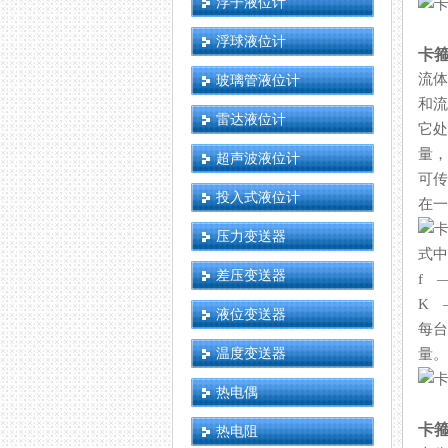
浮子液位计
浮球液位计
卡
流体
玻璃管液位计
和流
雷达液位计
它处
量
超声波液位计
可传
投入式液位计
在一
压力变送器
式中
差压变送器
f 
K 
液位变送器
每台
温度变送器
量。
热电偶
卡
热电阻