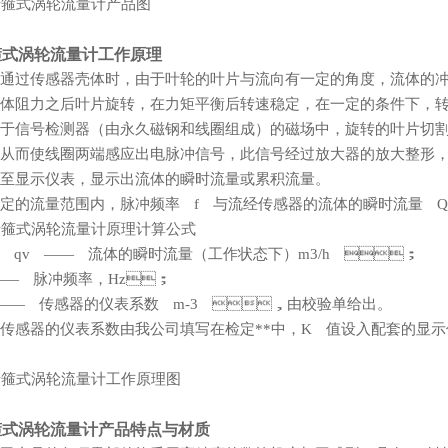
箍式涡轮流量计工作原理
通过传感器壳体时，由于叶轮的叶片与流向有一定的角度，流体的
体阻力之后叶片旋转，在力矩平衡后转速稳定，在一定的条件下，转速
于信号检测器（由永久磁钢和线圈组成）的磁场中，旋转的叶片切割
，从而使线圈两端感应出电脉冲信号，此信号经过放大器的放大整形
至显示仪表，显示出流体的瞬时流量或累积流量。
定的流量范围内，脉冲频率 f 与流经传感器的流体的瞬时流量 Q 成
 qv —— 流体的瞬时流量（工作状态下）m3/h ；
—— 脉冲频率，Hz；
—— 传感器的仪表系数 m-3 ，由校验单给出。
传感器的仪表系数由我公司填写在检定**中，K 值设入配套的显示仪
箍式涡轮流量计产品特点与材质