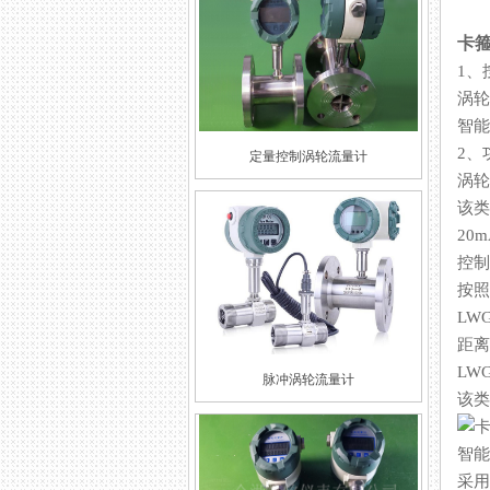
卡箍
1
涡轮
智能
2
定量控制涡轮流量计
涡轮
该类
20
控制
按照
LW
距离≤
LWG
脉冲涡轮流量计
该类
智能
采用