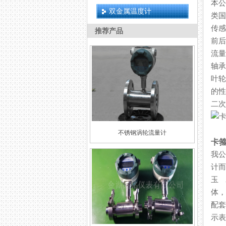
本公
双金属温度计
类国
传感
推荐产品
前后
流量
轴承选
叶轮
的性
二次
不锈钢涡轮流量计
卡
我公
计而
玉 
体
配套
示表等