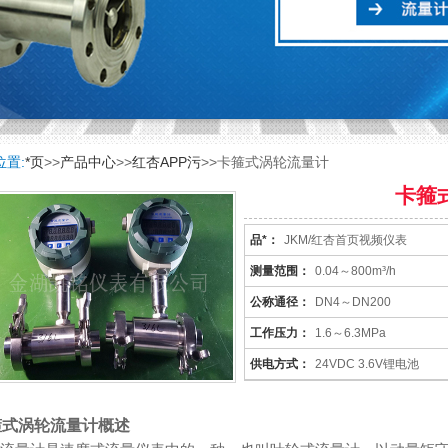
位置:
*页
>>
产品中心
>>
红杏APP污
>>卡箍式涡轮流量计
卡箍
品*：
JKM/红杏首页视频仪表
测量范围：
0.04～800m³/h
公称通径：
DN4～DN200
工作压力：
1.6～6.3MPa
供电方式：
24VDC 3.6V锂电池
箍式涡轮流量计概述