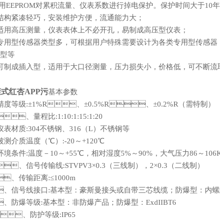
采用EEPROM对累积流量、仪表系数进行掉电保护。保护时间大于10年
、结构紧凑轻巧，安装维护方便，流通能力大；
、适用高压测量，仪表表体上不必开孔，易制成高压型仪表；
、专用型传感器类型多，可根据用户特殊需要设计为各类专用型传感器，例如
型等
、可制成插入型，适用于大口径测量，压力损失小，价格低，可不断流取出
式红杏APP污
基本参数
、精度等级:±1%R、±0.5%R、±0.2%R（需特制）
、量程比:1:10:1:15:1:20
、仪表材质:304不锈钢、316（L）不锈钢等
、被测介质温度（℃）:-20～+120℃
、环境条件:温度－10～+55℃，相对湿度5%～90%，大气压力86～106
、信号传输线:STVPV3×0.3（三线制），2×0.3（二线制）
、传输距离:≤1000m
、信号线接口:基本型：豪斯曼接头或自带三芯线缆；防爆型：内螺纹
、防爆等级:基本型：非防爆产品；防爆型：ExdIIBT6
、防护等级:IP65