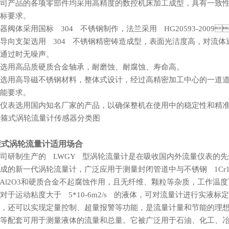
司产品的各项零部件均采用高精度的数控机床加工成型，具有一致性好
标要求。
器阀体采用国标 304 不锈钢制作，法兰采用 HG20593-2009
导向支架选用 304 不锈钢精密铸造成型，表面光洁度高，对流体通过
通过时无噪声。
用高品质硬质合金轴承，耐磨蚀、耐腐蚀、寿命高。
选用高导磁不锈钢材料，整体式设计，经过高精密加工中心的一道道精雕
能要求。
仪表选用国内知名厂家的产品，以确保整机在使用中的稳定性和精准性
箍式涡轮流量计适用场合
司研制生产的 LWGY 型涡轮流量计是在吸收国内外流量仪表的
成的新一代涡轮流量计，广泛应用于测量封闭管道中与不锈钢 1Cr18
Al2O3和硬质合金不起腐蚀作用，且无纤维、颗粒等杂质，工作温度
，对于运动粘度大于 5*10-6m2/s 的液体，可对流量计进行
，还可以实现定量控制、超量报警等功能，是流量计量和节能的理想仪表
配套可用于测量液体的流量和总量。它被广泛用于石油、化工、冶金、