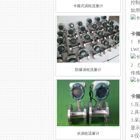
控制系
卡箍式涡轮流量计
如用
卡
1
LW
2
防爆涡轮流量计
传感器
卡箍
1.压
2.
3.
显示
水涡轮流量计
4.