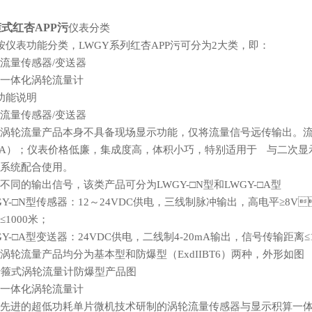
式红杏APP污
仪表分类
、按仪表功能分类，LWGY系列红杏APP污可分为2大类，即：
流量传感器/变送器
一体化涡轮流量计
、功能说明
流量传感器/变送器
涡轮流量产品本身不具备现场显示功能，仅将流量信号远传输出
mA）；仪表价格低廉，集成度高，体积小巧，特别适用于 与
系统配合使用。
不同的输出信号，该类产品可分为LWGY-□N型和LWGY-□A型
GY-□N型传感器：12～24VDC供电，三线制脉冲输出，高电平
1000米；
Y-□A型变送器：24VDC供电，二线制4-20mA输出，信号传输距离≤10
涡轮流量产品均分为基本型和防爆型（ExdIIBT6）两种，外形如图
一体化涡轮流量计
先进的超低功耗单片微机技术研制的涡轮流量传感器与显示积算一体化