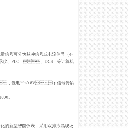
。流量信号可分为脉冲信号或电流信号（4-
二次显示仪、PLC 、DCS 等计算机
≥8V，低电平≤0.8V；信号传输
00。
的新型智能仪表，采用双排液晶现场