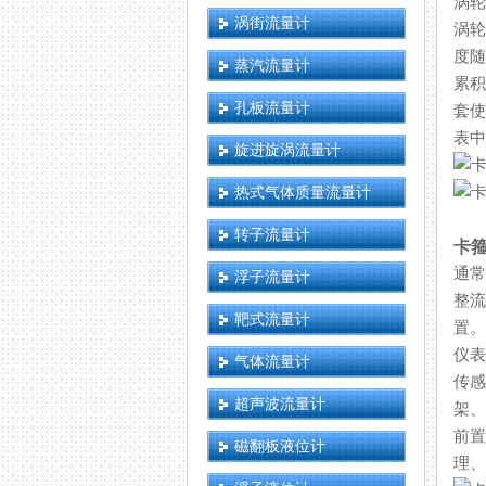
涡轮
涡街流量计
涡轮
度随
蒸汽流量计
累积
孔板流量计
套使
表中
旋进旋涡流量计
热式气体质量流量计
转子流量计
卡
通常
浮子流量计
整流
靶式流量计
置。
仪表
气体流量计
传感
超声波流量计
架
前置
磁翻板液位计
理