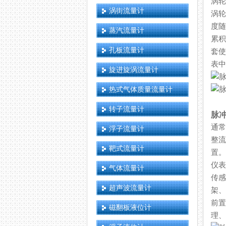
涡轮
涡街流量计
涡轮
度随
蒸汽流量计
累积
孔板流量计
套使
表中
旋进旋涡流量计
热式气体质量流量计
转子流量计
脉
通常
浮子流量计
整流
靶式流量计
置。
仪表
气体流量计
传感
超声波流量计
架
前置
磁翻板液位计
理