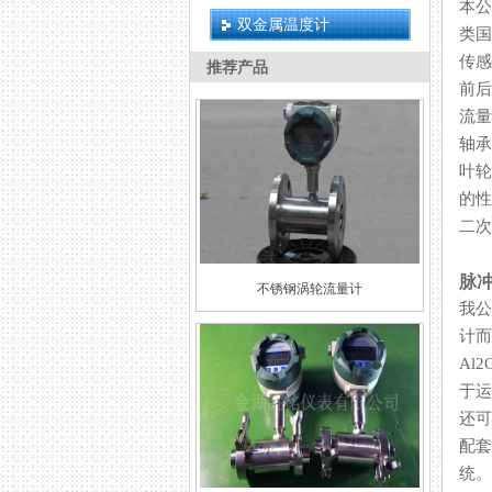
本公
双金属温度计
类国
传感
推荐产品
前后
流量
轴承选
叶轮
的性
二次
脉
不锈钢涡轮流量计
我公
计而
Al
于运
还可
配套
统。