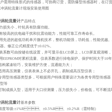
户需用特殊形式的传感器，可协商订货，需防爆型传感器时，在订货中加
冲涡轮流量计
产品特点
压力损失小，叶轮具有防腐功能。
具有较高的抗电磁干扰和抗震动能力，性能可靠工作寿命长。
采用先进的超低功耗单片微机技术，整机功能强，功耗低，性能
。修正公式精度优于±0.02%。
仪表系数可由按键在线设置，并可显示在LCD屏上，LCD屏直观清晰，可
采用EEPROM对累积流量、仪表系数进行掉电保护。保护时间大于10年
、结构紧凑轻巧，安装维护方便，流通能力大；
、适用高压测量，仪表表体上不必开孔，易制成高压型仪表；
、专用型传感器类型多，可根据用户特殊需要设计为各类专用型传感器，例
型等
、可制成插入型，适用于大口径测量，压力损失小，价格低，可不断流取出
冲涡轮流量计
基本参数
、精度等级:±1%R、±0.5%R、±0.2%R（需特制）