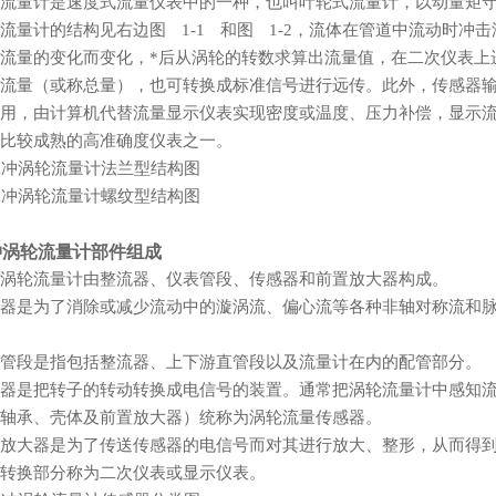
流量计是速度式流量仪表中的一种，也叫叶轮式流量计，以动量矩守恒原
流量计的结构见右边图 1-1 和图 1-2，流体在管道中流动时冲击涡轮
流量的变化而变化，*后从涡轮的转数求算出流量值，在二次仪表
流量（或称总量），也可转换成标准信号进行远传。此外，传
用，由计算机代替流量显示仪表实现密度或温度、压力补偿，
比较成熟的高准确度仪表之一。
冲涡轮流量计部件组成
涡轮流量计由整流器、仪表管段、传感器和前置放大器构成。
器是为了消除或减少流动中的漩涡流、偏心流等各种非轴对称流
管段是指包括整流器、上下游直管段以及流量计在内的配管部分。
器是把转子的转动转换成电信号的装置。通常把涡轮流量计中感
、轴承、壳体及前置放大器）统称为涡轮流量传感器。
放大器是为了传送传感器的电信号而对其进行放大、整形，从而得
、转换部分称为二次仪表或显示仪表。