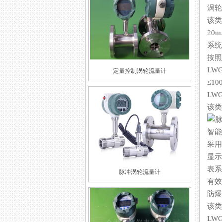
涡轮
该类
20
系统
按照
LW
定量控制涡轮流量计
≤1000
LWG
该类
智能
采用
显示
表系
脉冲涡轮流量计
有效
防爆产
该类
LW