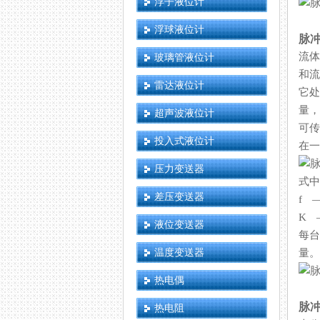
浮子液位计
浮球液位计
脉
流体
玻璃管液位计
和流
雷达液位计
它处
量
超声波液位计
可传
投入式液位计
在一
压力变送器
式中
差压变送器
f 
K 
液位变送器
每台
温度变送器
量。
热电偶
脉
热电阻