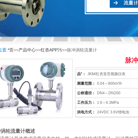
位置:
*页
>>
产品中心
>>
红杏APP污
>>脉冲涡轮流量计
脉冲
品*：
JKM/红杏首页视频仪表
测量范围：
0.04～800m³/h
公称通径：
DN4～DN200
工作压力：
1.6～6.3MPa
供电方式：
24VDC 3.6V锂电池
冲涡轮流量计概述