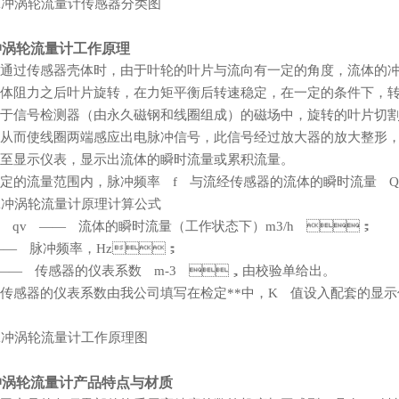
冲涡轮流量计工作原理
通过传感器壳体时，由于叶轮的叶片与流向有一定的角度，流体的
体阻力之后叶片旋转，在力矩平衡后转速稳定，在一定的条件下，转速
于信号检测器（由永久磁钢和线圈组成）的磁场中，旋转的叶片切割
，从而使线圈两端感应出电脉冲信号，此信号经过放大器的放大整形
至显示仪表，显示出流体的瞬时流量或累积流量。
定的流量范围内，脉冲频率 f 与流经传感器的流体的瞬时流量 Q 成正
 qv —— 流体的瞬时流量（工作状态下）m3/h ；
—— 脉冲频率，Hz；
—— 传感器的仪表系数 m-3 ，由校验单给出。
传感器的仪表系数由我公司填写在检定**中，K 值设入配套的显示
冲涡轮流量计产品特点与材质