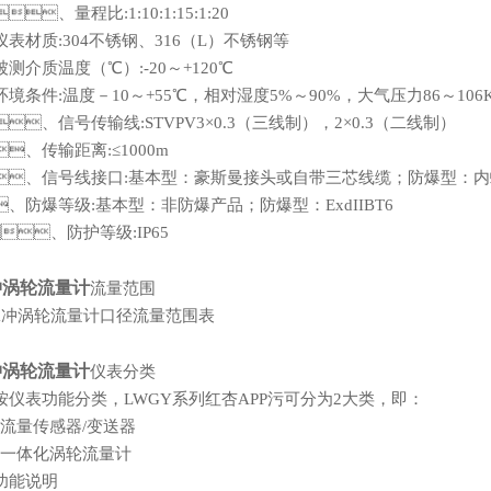
、量程比:1:10:1:15:1:20
、仪表材质:304不锈钢、316（L）不锈钢等
、被测介质温度（℃）:-20～+120℃
、环境条件:温度－10～+55℃，相对湿度5%～90%，大气压力86～106K
、信号传输线:STVPV3×0.3（三线制），2×0.3（二线制）
、传输距离:≤1000m
、信号线接口:基本型：豪斯曼接头或自带三芯线缆；防爆型：内螺
、防爆等级:基本型：非防爆产品；防爆型：ExdIIBT6
、防护等级:IP65
冲涡轮流量计
流量范围
冲涡轮流量计
仪表分类
、按仪表功能分类，LWGY系列红杏APP污可分为2大类，即：
流量传感器/变送器
一体化涡轮流量计
、功能说明