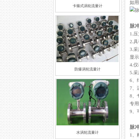
如用
卡箍式涡轮流量计
脉
1.
2.
3.
显示器
4.
防爆涡轮流量计
5.
6
7
8
专用
9
脉
水涡轮流量计
1