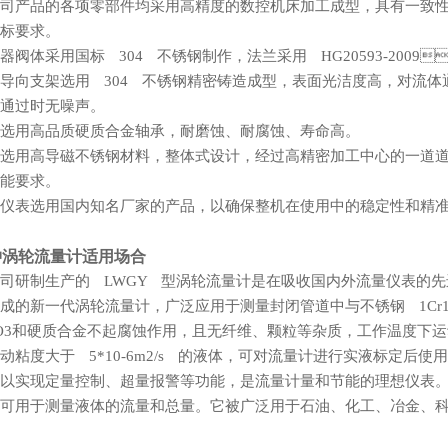
司产品的各项零部件均采用高精度的数控机床加工成型，具有一致性好
标要求。
器阀体采用国标 304 不锈钢制作，法兰采用 HG20593-2009、
导向支架选用 304 不锈钢精密铸造成型，表面光洁度高，对流体通过时
通过时无噪声。
用高品质硬质合金轴承，耐磨蚀、耐腐蚀、寿命高。
选用高导磁不锈钢材料，整体式设计，经过高精密加工中心的一道道精雕细
能要求。
仪表选用国内知名厂家的产品，以确保整机在使用中的稳定性和精准性
冲涡轮流量计适用场合
司研制生产的 LWGY 型涡轮流量计是在吸收国内外流量仪表的
成的新一代涡轮流量计，广泛应用于测量封闭管道中与不锈钢 1Cr18
2O3和硬质合金不起腐蚀作用，且无纤维、颗粒等杂质，工作温度下运动粘
动粘度大于 5*10-6m2/s 的液体，可对流量计进行实液标定后使用
以实现定量控制、超量报警等功能，是流量计量和节能的理想仪表
可用于测量液体的流量和总量。它被广泛用于石油、化工、冶金、科研