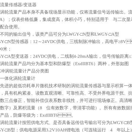
流量传感器/变送器
涡轮流量产品本身不具备现场显示功能，仅将流量信号远传输出
mA）；仪表价格低廉，集成度高，体积小巧，特别适用于 与二
配合使用。
不同的输出信号，该类产品可分为LWGY-□N型和LWGY-□A型
GY-□N型传感器：12～24VDC供电，三线制脉冲输出，高电平
米；
Y-□A型变送器：24VDC供电，二线制4-20mA输出，信号传输距离≤1000
涡轮流量产品均分为基本型和防爆型（ExdIIBT6）两种，外形如图
一体化涡轮流量计
先进的超低功耗单片微机技术研制的涡轮流量传感器与显示积算一体化
，具有机构紧凑、读数直观清晰、可靠性高、不受外界电源干扰、抗雷
数三点修正，智能补偿仪表系数非线性，并可进行现场修正。高
数字）及累积流量（8 位有效数字，带清零功能）。所有有效数据掉
品，防爆等级为：ExdIIBT6。
涡轮流量计按照供电方式、是否具备远传信号输出可分为LWGY-□B型和LWG
GY-□B型：供电电源采用3.2V10AH锂电池（可连续运行 4 年以上）