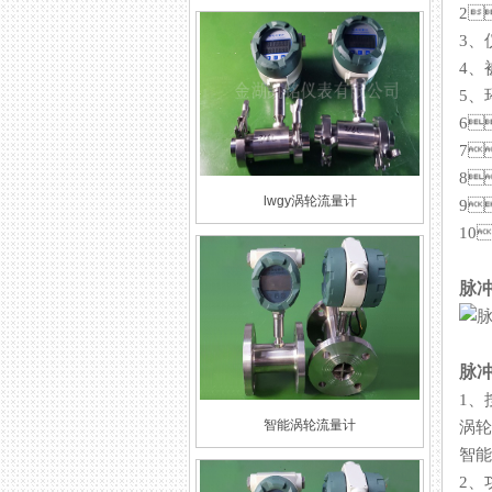
2
3
4
5
6
7
8
lwgy涡轮流量计
9
10
脉
脉
1
智能涡轮流量计
涡轮
智能
2