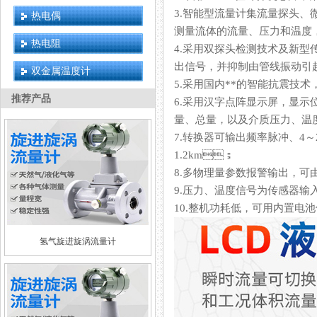
3.智能型流量计集流量探头、
热电偶
测量流体的流量、压力和温度
热电阻
4.采用双探头检测技术及新型传感器
出信号，并抑制由管线振动引起
双金属温度计
5.采用国内**的智能抗震技术
推荐产品
6.采用汉字点阵显示屏，显示位
量、总量，以及介质压力、温
7.转换器可输出频率脉冲、4
1.2km；
8.多物理量参数报警输出，可由用
9.压力、温度信号为传感器输入方式
10.整机功耗低，可用内置电池供
氢气旋进旋涡流量计