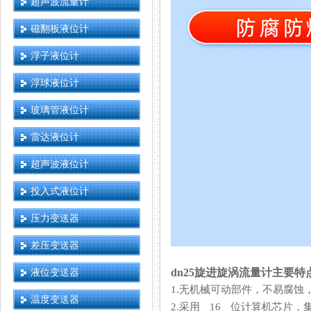
超声波流量计
磁翻板液位计
浮子液位计
浮球液位计
玻璃管液位计
雷达液位计
超声波液位计
投入式液位计
压力变送器
差压变送器
液位变送器
dn25旋进旋涡流量计主要特
1.无机械可动部件，不易腐蚀
温度变送器
2.采用 16 位计算机芯片，集成度