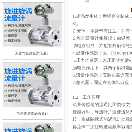
1.旋涡发生体：用铝合金制
流。
⒉壳体：本身带有法兰，
⒊智能流量计积算仪：由温度
助电路组成，并配有外输信号接口
4.温度传感器：以 Pt100/
天然气旋进旋涡流量计
5.压力传感器：以压阻式
励电流作用下，其两个输出端
6.流量传感器：安装在靠近壳体
7.整流器：固定在壳体出口段
1.2 工作原理
流量传感器的流通剖面类似文丘利
传感器时，导流叶片迫使
气体旋进旋涡流量计
转，形成陀螺式的涡流进动现象
得流体二次旋转进动频率就能在较