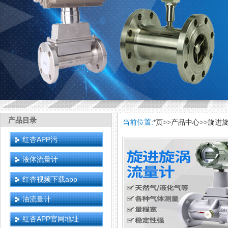
产品目录
当前位置:
*页
>>
产品中心
>>
旋进
红杏APP污
液体流量计
红杏视频下载app
油流量计
红杏APP官网地址