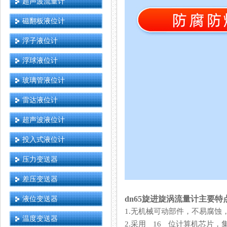
超声波流量计
磁翻板液位计
浮子液位计
浮球液位计
玻璃管液位计
雷达液位计
超声波液位计
投入式液位计
压力变送器
差压变送器
液位变送器
dn65旋进旋涡流量计主要特
1.无机械可动部件，不易腐蚀，
温度变送器
2.采用 16 位计算机芯片，集成