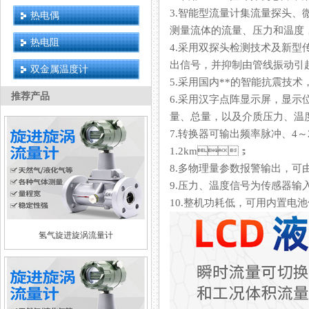
3.智能型流量计集流量探头
热电偶
测量流体的流量、压力和温度
热电阻
4.采用双探头检测技术及新型传感
出信号，并抑制由管线振动引起
双金属温度计
5.采用国内**的智能抗震技术
推荐产品
6.采用汉字点阵显示屏，显示位
量、总量，以及介质压力、
7.转换器可输出频率脉冲、4～
1.2km；
8.多物理量参数报警输出，
9.压力、温度信号为传感器输入方式
10.整机功耗低，可用内置电池
氢气旋进旋涡流量计