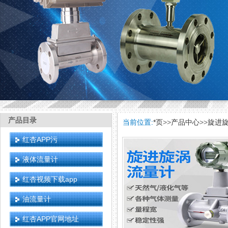
产品目录
当前位置:
*页
>>
产品中心
>>
旋进
红杏APP污
液体流量计
红杏视频下载app
油流量计
红杏APP官网地址