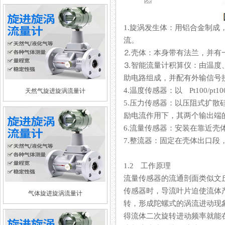
1.旋涡发生体：用铝合金制成
流。
⒉壳体：本身带有法兰
⒊智能流量计积算仪：由温度
助电路组成，并配有外输信号接口
4.温度传感器：以 Pt100
天然气旋进旋涡流量计
5.压力传感器：以压阻式
励电流作用下，其两个输出端
6.流量传感器：安装在靠近壳
7.整流器：固定在壳体出口段
1.2 工作原理
流量传感器的流通剖面类似文丘利
传感器时，导流叶片迫使流
气体旋进旋涡流量计
转，形成陀螺式的涡流进动现象
得流体二次旋转进动频率就能在较宽