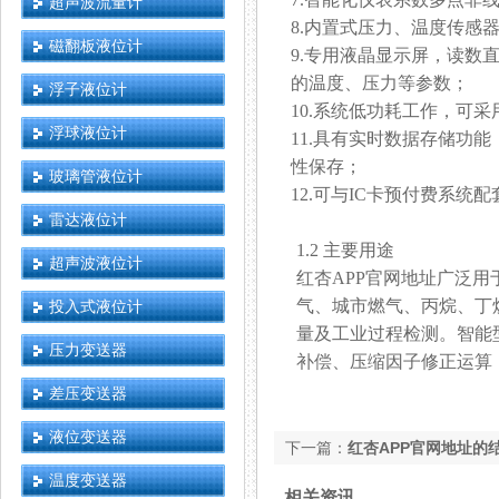
超声波流量计
8.内置式压力、温度传感器
磁翻板液位计
9.专用液晶显示屏，读
的温度、压力等参数；
浮子液位计
10.系统低功耗工作，可
浮球液位计
11.具有实时数据存储功能
性保存；
玻璃管液位计
12.可与IC卡预付费系统配套使用
雷达液位计
1.2 主要用途
超声波液位计
红杏APP官网地址广泛用于石油
气、城市燃气、丙烷
投入式液位计
量及工业过程检测。智能
压力变送器
补偿、压缩因子修正运算
差压变送器
液位变送器
下一篇：
红杏APP官网地址的
温度变送器
相关资讯