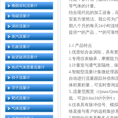
椭圆齿轮流量计
等气体的计量。
结合现代化的加工设备，应
电磁流量计
安装方便简洁。我公司为广
期八个月的每天24小时连续的
涡街流量计
提供**的产品，**的可靠
蒸汽流量计
1.1 产品特点
孔板流量计
1.优质铝合金涡轮，具有
旋进旋涡流量计
2.专用仪表轴承，摩擦阻力小
3.计量室与通气室隔绝，保
热式气体质量流量计
4.智能型流量计集微处理器
转子流量计
自动进行流量跟踪补偿和压缩因子
体积累积量，可实时查询温度
浮子流量计
5..流量范围宽（Qmax/Qm
靶式流量计
低，可达0.6m3/h；
6.仪表具有脉冲信号
气体流量计
络直接与客户的远程集抄系统
7.智能化仪表系数多点非线性修