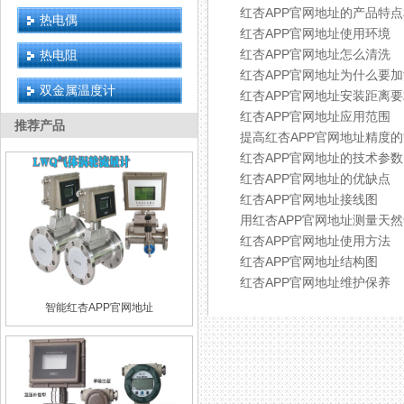
红杏APP官网地址的产品特
热电偶
红杏APP官网地址使用环境
红杏APP官网地址怎么清洗
热电阻
红杏APP官网地址为什么要加
双金属温度计
红杏APP官网地址安装距离要
红杏APP官网地址应用范围
推荐产品
提高红杏APP官网地址精度
红杏APP官网地址的技术参数
红杏APP官网地址的优缺点
红杏APP官网地址接线图
用红杏APP官网地址测量天
红杏APP官网地址使用方法
红杏APP官网地址结构图
红杏APP官网地址维护保养
智能红杏APP官网地址