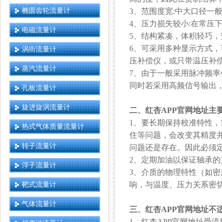
椭圆齿轮流量计
3、范围度宽:中大口径一般
4、压力损失较小:在常
电磁流量计
5、结构紧凑，体积轻巧
6、可采用多种显示方式
涡街流量计
压补偿仪，或只带温压补偿仪
蒸汽流量计
7、由于一般采用脉冲频率信
同时若采用高频信号输出
孔板流量计
旋进旋涡流量计
二、红杏APP官网地址主
1、要长期保持校准特性
热式气体质量流量计
住等问题，会改变其精度
转子流量计
问题还是存在。因此必须
2、定期加油以保证轴承的
浮子流量计
3、介质的物理特性（
靶式流量计
响，与温度、压力关系密切
气体流量计
三、红杏APP官网地址
1、
红杏APP官网地址
受流