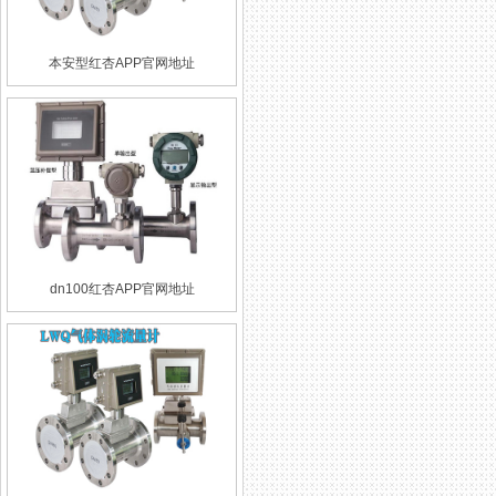
本安型红杏APP官网地址
dn100红杏APP官网地址