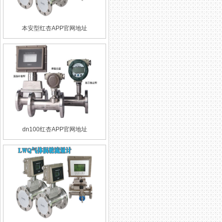
本安型红杏APP官网地址
dn100红杏APP官网地址