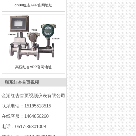
dn80红杏APP官网地址
高压红杏APP官网地址
联系红杏首页视频
金湖红杏首页视频仪表有限公司
联系电话：15195518515
在线客服：1464856260
电话：0517-86801009