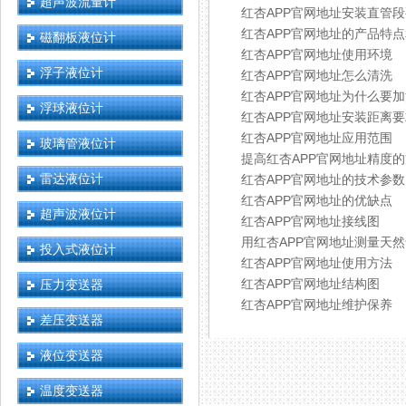
超声波流量计
红杏APP官网地址安装直管
红杏APP官网地址的产品特
磁翻板液位计
红杏APP官网地址使用环境
浮子液位计
红杏APP官网地址怎么清洗
红杏APP官网地址为什么要加
浮球液位计
红杏APP官网地址安装距离要
红杏APP官网地址应用范围
玻璃管液位计
提高红杏APP官网地址精度
雷达液位计
红杏APP官网地址的技术参数
红杏APP官网地址的优缺点
超声波液位计
红杏APP官网地址接线图
用红杏APP官网地址测量天
投入式液位计
红杏APP官网地址使用方法
红杏APP官网地址结构图
压力变送器
红杏APP官网地址维护保养
差压变送器
液位变送器
温度变送器