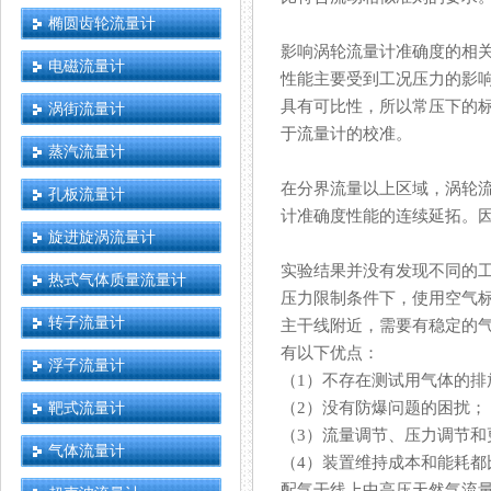
椭圆齿轮流量计
影响涡轮流量计准确度的相关特
电磁流量计
性能主要受到工况压力的影响
具有可比性，所以常压下
涡街流量计
于流量计的校准。
蒸汽流量计
在分界流量以上区域，涡轮
孔板流量计
计准确度性能的连续延拓
旋进旋涡流量计
实验结果并没有发现不同的工作介
热式气体质量流量计
压力限制条件下，使用
转子流量计
主干线附近，需要有稳定
有以下优点：
浮子流量计
（1）不存在测试用气体的排放问题
靶式流量计
（2）没有防爆问题的困扰；
（3）流量调节、压力调节和
气体流量计
（4）装置维持成本和能耗都比
配气干线上中高压天然气流量计