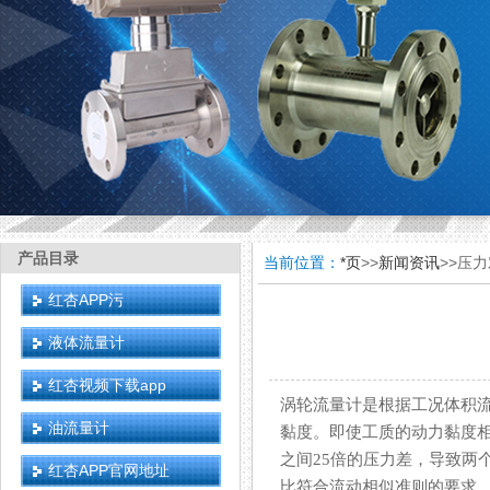
产品目录
当前位置：
*页
>>
新闻资讯
>>压
红杏APP污
液体流量计
红杏视频下载app
涡轮流量计是根据工况体积流量
油流量计
黏度。即使工质的动力黏度相近
之间25倍的压力差，导致两
红杏APP官网地址
比符合流动相似准则的要求